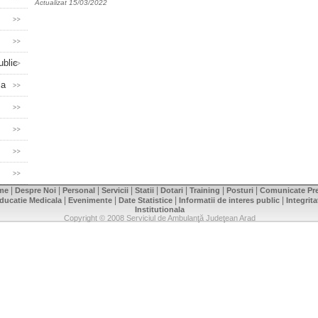
Actualizat 15/03/2022
ublic
la
|
|
|
|
|
|
|
|
me
Despre Noi
Personal
Servicii
Statii
Dotari
Training
Posturi
Comunicate Pr
|
|
|
|
ducatie Medicala
Evenimente
Date Statistice
Informatii de interes public
Integrita
Institutionala
Copyright © 2008 Serviciul de Ambulanţă Judeţean Arad