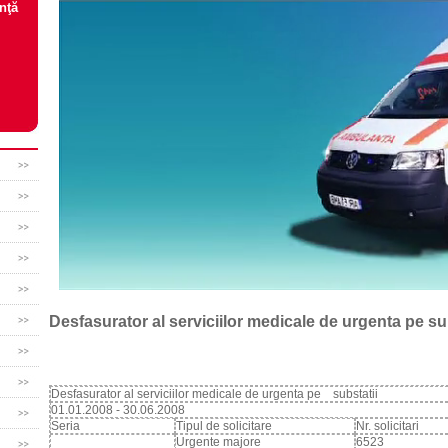
nţă
Desfasurator al serviciilor medicale de urgenta pe su
Desfasurator al serviciilor medicale de urgenta pe substatii
01.01.2008 - 30.06.2008
Seria
Tipul de solicitare
Nr. solicitari
Urgente majore
6523