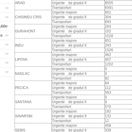
ARAD
Urgente de gradul II
8555
Transporturi
6591
Urgente majore
601
CHISINEU CRIS
Urgente de gradul II
304
Transporturi
693
ublic
Urgente majore
264
GURAHONT
Urgente de gradul II
102
la
Transporturi
1528
Urgente majore
851
INEU
Urgente de gradul II
293
Transporturi
1526
Urgente majore
462
LIPOVA
Urgente de gradul II
407
Transporturi
1202
Urgente majore
0
NADLAC
Urgente de gradul II
0
Transporturi
82
Urgente majore
84
PECICA
Urgente de gradul II
112
Transporturi
563
Urgente majore
0
SANTANA
Urgente de gradul II
0
Transporturi
570
Urgente majore
182
SAVARSIN
Urgente de gradul II
132
Transporturi
12
Urgente majore
408
SEBIS
Urgente de gradul II
339